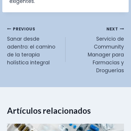
exigentes.
Navegación
PREVIOUS
NEXT
Sanar desde
Servicio de
de
adentro: el camino
Community
entradas
de la terapia
Manager para
holística integral
Farmacias y
Droguerías
Artículos relacionados