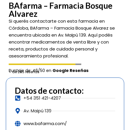
BAfarma – Farmacia Bosque
Alvarez
Si querés contactarte con esta farmacia en
Córdoba, BAfarma – Farmacia Bosque Alvarez se
encuentra ubicada en Av. Maipú 139. Aquí podés
encontrar medicamentos de venta libre y con
receta, productos de cuidado personal y
asesoramiento profesional.
Puntaje de: 46/50 en
Google Reseñas
+ de 245 reseñas
Datos de contacto:
+54 351 421-4207
Av. Maipú 139
www.bafarma.com/