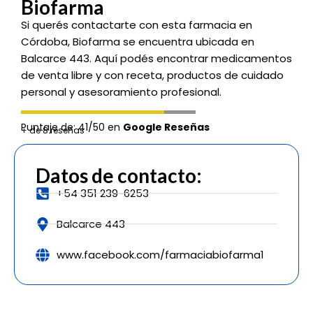
Biofarma
Si querés contactarte con esta farmacia en
Córdoba, Biofarma se encuentra ubicada en
Balcarce 443. Aquí podés encontrar medicamentos
de venta libre y con receta, productos de cuidado
personal y asesoramiento profesional.
Puntaje de: 41/50 en
Google Reseñas
+ de 8 reseñas
Datos de contacto:
+54 351 239-6253
Balcarce 443
www.facebook.com/farmaciabiofarma1