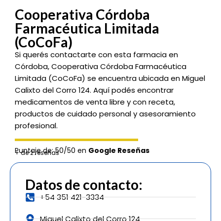
Cooperativa Córdoba
Farmacéutica Limitada
(CoCoFa)
Si querés contactarte con esta farmacia en
Córdoba, Cooperativa Córdoba Farmacéutica
Limitada (CoCoFa) se encuentra ubicada en Miguel
Calixto del Corro 124. Aquí podés encontrar
medicamentos de venta libre y con receta,
productos de cuidado personal y asesoramiento
profesional.
Puntaje de: 50/50 en
Google Reseñas
+ de 2 reseñas
Datos de contacto:
+54 351 421-3334
Miguel Calixto del Corro 124