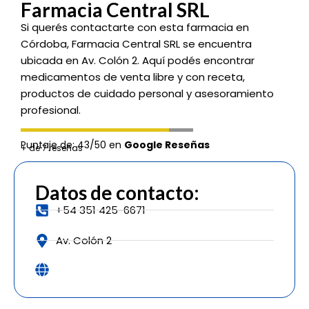
Farmacia Central SRL
Si querés contactarte con esta farmacia en
Córdoba, Farmacia Central SRL se encuentra
ubicada en Av. Colón 2. Aquí podés encontrar
medicamentos de venta libre y con receta,
productos de cuidado personal y asesoramiento
profesional.
Puntaje de: 43/50 en
Google Reseñas
+ de 7 reseñas
Datos de contacto:
+54 351 425-6671
Av. Colón 2