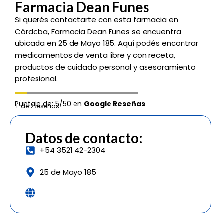
Farmacia Dean Funes
Si querés contactarte con esta farmacia en
Córdoba, Farmacia Dean Funes se encuentra
ubicada en 25 de Mayo 185. Aquí podés encontrar
medicamentos de venta libre y con receta,
productos de cuidado personal y asesoramiento
profesional.
Puntaje de: 5/50 en
Google Reseñas
+ de 2 reseñas
Datos de contacto:
+54 3521 42-2304
25 de Mayo 185