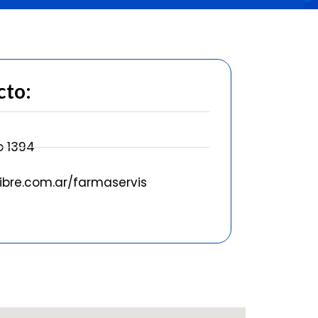
cto:
9
o 1394
bre.com.ar/farmaservis