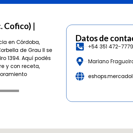
 Cofico) |
Datos de conta
cia en Córdoba,
+54 351 472-777
orbella de Grau II se
ro 1394. Aquí podés
Mariano Fragueir
e y con receta,
soramiento
eshops.mercadoli