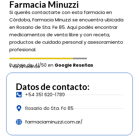
Farmacia Minuzzi
Si querés contactarte con esta farmacia en
Córdoba, Farmacia Minuzzi se encuentra ubicada
en Rosario de Sta. Fe 85. Aquí podés encontrar
medicamentos de venta libre y con receta,
productos de cuidado personal y asesoramiento
profesional.
Puntaje de: 41/50 en
Google Reseñas
+ de 20 reseñas
Datos de contacto:
+54 351 620-1789
Rosario de Sta. Fe 85
farmaciaminuzzi.com.ar/