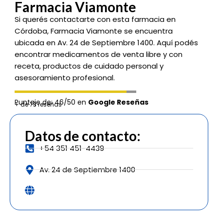
Farmacia Viamonte
Si querés contactarte con esta farmacia en
Córdoba, Farmacia Viamonte se encuentra
ubicada en Av. 24 de Septiembre 1400. Aquí podés
encontrar medicamentos de venta libre y con
receta, productos de cuidado personal y
asesoramiento profesional.
Puntaje de: 46/50 en
Google Reseñas
+ de 73 reseñas
Datos de contacto:
+54 351 451-4439
Av. 24 de Septiembre 1400