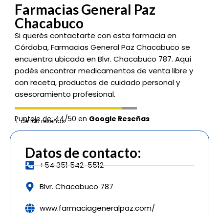
Farmacias General Paz
Chacabuco
Si querés contactarte con esta farmacia en
Córdoba, Farmacias General Paz Chacabuco se
encuentra ubicada en Blvr. Chacabuco 787. Aquí
podés encontrar medicamentos de venta libre y
con receta, productos de cuidado personal y
asesoramiento profesional.
Puntaje de: 44/50 en
Google Reseñas
+ de 100 reseñas
Datos de contacto:
+54 351 542-5512
Blvr. Chacabuco 787
www.farmaciageneralpaz.com/