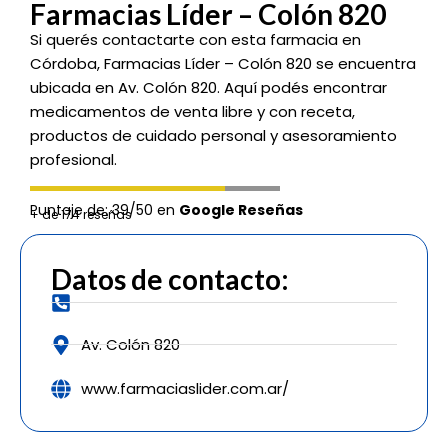
Farmacias Líder – Colón 820
Si querés contactarte con esta farmacia en
Córdoba, Farmacias Líder – Colón 820 se encuentra
ubicada en Av. Colón 820. Aquí podés encontrar
medicamentos de venta libre y con receta,
productos de cuidado personal y asesoramiento
profesional.
Puntaje de: 39/50 en
Google Reseñas
+ de 174 reseñas
Datos de contacto:
Av. Colón 820
www.farmaciaslider.com.ar/