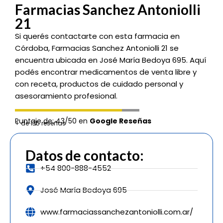
Farmacias Sanchez Antoniolli
21
Si querés contactarte con esta farmacia en
Córdoba, Farmacias Sanchez Antoniolli 21 se
encuentra ubicada en José María Bedoya 695. Aquí
podés encontrar medicamentos de venta libre y
con receta, productos de cuidado personal y
asesoramiento profesional.
Puntaje de: 43/50 en
Google Reseñas
+ de 135 reseñas
Datos de contacto:
+54 800-888-4552
José María Bedoya 695
www.farmaciassanchezantoniolli.com.ar/