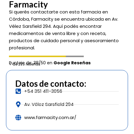
Farmacity
Si querés contactarte con esta farmacia en
Córdoba, Farmacity se encuentra ubicada en Av.
Vélez Sarsfield 294. Aquí podés encontrar
medicamentos de venta libre y con receta,
productos de cuidado personal y asesoramiento
profesional.
Puntaje de: 38/50 en
Google Reseñas
+ de 275 reseñas
Datos de contacto:
+54 351 411-3056
Av. Vélez Sarsfield 294
www.farmacity.com.ar/