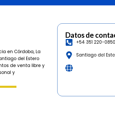
Datos de conta
+54 351 220-085
cia en Córdoba, La
Santiago del Est
ntiago del Estero
os de venta libre y
sonal y