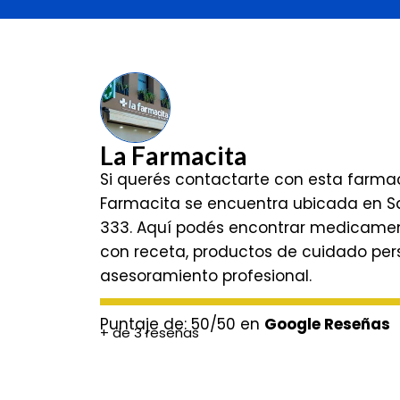
La Farmacita
Si querés contactarte con esta farma
Farmacita se encuentra ubicada en Sa
333. Aquí podés encontrar medicament
con receta, productos de cuidado per
asesoramiento profesional.
Puntaje de: 50/50 en
Google Reseñas
+ de 3 reseñas