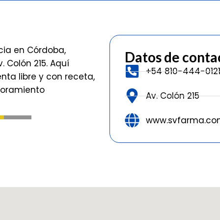
cia en Córdoba,
Datos de conta
 Colón 215. Aquí
+54 810-444-012
a libre y con receta,
soramiento
Av. Colón 215
www.svfarma.com