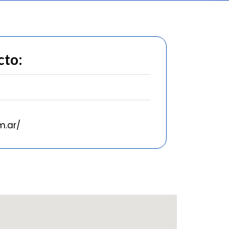
cto:
1
.ar/